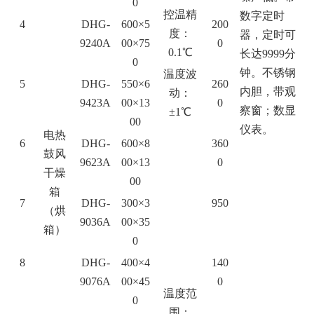
0
控温精
数字定时
4
DHG-
600×5
200
度：
器，定时可
9240A
00×75
0
0.1℃
长达9999分
0
钟。不锈钢
温度波
5
DHG-
550×6
260
内胆，带观
动：
9423A
00×13
0
察窗；数显
±1℃
00
仪表。
电热
6
DHG-
600×8
360
鼓风
9623A
00×13
0
干燥
00
箱
7
DHG-
300×3
950
（烘
9036A
00×35
箱）
0
8
DHG-
400×4
140
9076A
00×45
0
温度范
0
围：