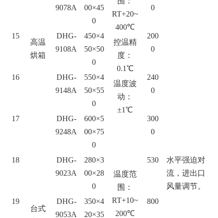
围：
9078A
00×45
0
RT+20~
0
400℃
15
DHG-
450×4
200
高温
控温精
9108A
50×50
0
烘箱
度：
0
0.1℃
16
DHG-
550×4
240
温度波
9148A
50×55
0
动：
0
±1℃
17
DHG-
600×5
300
9248A
00×75
0
0
18
DHG-
280×3
530
水平强迫对
9023A
00×28
流，进出口
温度范
0
风量调节。
围：
RT+10~
19
DHG-
350×4
800
台式
200℃
9053A
20×35