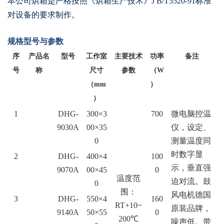
本公司烘箱是严格按照《烘箱生产技术》J B/T5520-91标准
对设备的要求制作。
规格型号与参数
序
产品名
型号
工作室
主要技术
功率
备注
号
称
尺寸
参数
（W
（mm
）
）
1
DHG-
300×3
700
微电脑控温
9030A
00×35
仪，设定、
0
测量温度同
时数字显
2
DHG-
400×4
100
示，垂直强
9070A
00×45
0
温度范
迫对流。鼓
0
围：
风电机德国
3
DHG-
550×4
160
RT+10~
原装品牌，
9140A
50×55
0
200℃
噪声低。带