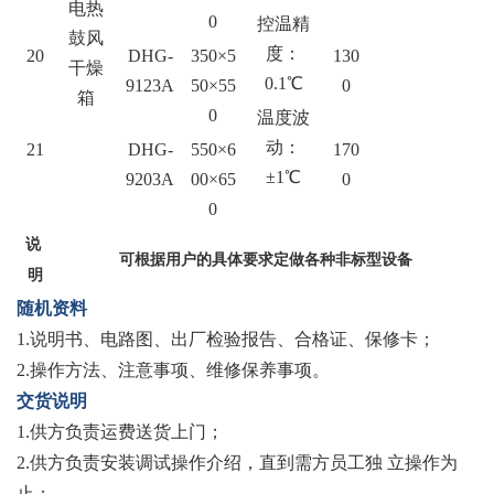
电热
0
控温精
鼓风
度：
20
DHG-
350×5
130
干燥
0.1℃
9123A
50×55
0
箱
0
温度波
动：
21
DHG-
550×6
170
±1℃
9203A
00×65
0
0
说
可根据用户的具体要求定做各种非标型设备
明
随机资料
1.说明书、电路图、出厂检验报告、合格证、保修卡；
2.操作方法、注意事项、维修保养事项。
交货说明
1.供方负责运费送货上门；
2.供方负责安装调试操作介绍，直到需方员工独 立操作为
止；