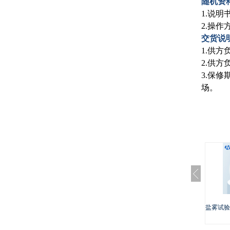
随机资
1.说
2.操
交货说
1.供
2.供
3.保
场。
盐雾试验