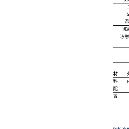
冻
冻
材
料
配
置