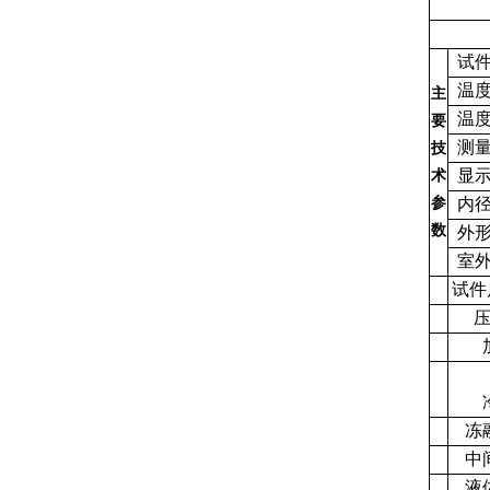
试件
温度
主
温度
要
测量
技
显示
术
参
内径
数
外形
室外
试件
冻
中
液