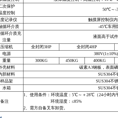
二次保护
50℃～-
温度控制
温度记录仪
触摸屏控制仪内
融循环介质
-45℃车
融循环介质充
液面高于试件1
注量
压缩机
全封闭3HP
全封闭4HP
电源
380V(1±10%)
重量
300KG
450KG
400KG
外壳材料
碳素A3钢板，表面
内胆材料
SUS304
样品架
SUS304
水箱
SUS304
1、使用条件：环境温度：5℃～＋28℃（24小时内
备注
环境湿度：≤85%
2、需方自备叉车卸货。