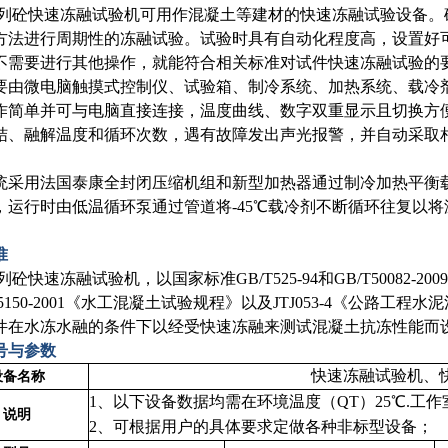
系列砼快速冻融试验机可用作混凝土等建材的快速冻融试验设备
方法进行周期性的冻融试验。试验时具有自动化程度高，设置好
不需要进行其他操作，就能符合相关标准对试件快速冻融试验的
要由微电脑触摸式控制仪、试验箱、制冷系统、加热系统、载冷
作简单并可与电脑直接连接，温度曲线、数字双重显示且切换方
结、融解温度和循环次数，遇有故障发出声光报警，并自动采取
。
统采用法国泰康全封闭压缩机组和新型加热器通过制冷加热平衡
，运行时由低温循环泵通过管道将-45℃载冷剂不断循环往复以
准
列砼快速冻融试验机，以国家标准GB/T525-94和GB/T50082
T5150-2001《水工混凝土试验规程》以及JTJ053-4《公路
件在水冻水融的条件下以经受快速冻融来测试混凝土抗冻性能而
号与参数
快速冻融试验机、
设备名称
1、以下设备数据均需在环境温度（QT）25℃.工
说明
2、可根据用户的具体要求定做各种非标型设备；