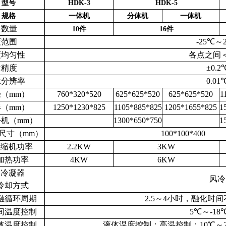
型号
HDK-3
HDK-5
规格
一体机
分体机
一体机
数量
10件
16件
范围
-25℃～
均匀性
各点之间＜
精度
±0.2
分辨率
0.01
（mm）
760*320*520
625*625*520
625*625*520
1
（mm）
1250*1230*825
1105*885*825
1205*1655*825
1
机（mm）
1300*650*750
1
尺寸（mm）
100*100*400
压缩机功率
2.2KW
3KW
加热功率
4KW
6KW
冷凝器
风冷
冷却方式
融循环周期
2.5～4小时，融化时间
间温度控制
5℃～-18
体温度控制
液体温度控制：高温控制：10℃～20