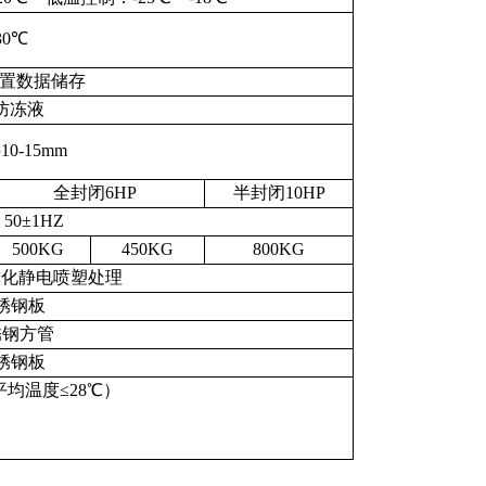
30℃
置数据储存
用防冻液
0-15mm
全封闭6HP
半封闭10HP
 50±1HZ
500KG
450KG
800KG
磷化静电喷塑处理
不锈钢板
不锈钢方管
不锈钢板
平均温度≤28℃）