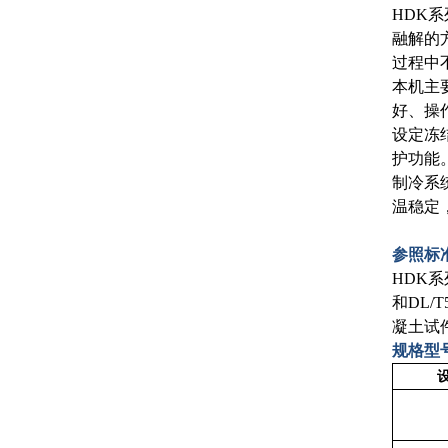
HDK
融解的
过程中
本机主
好、操
设定冻
护功能
制冷系
温稳定
参照标
HDK系
和DL/
凝土试
规格型